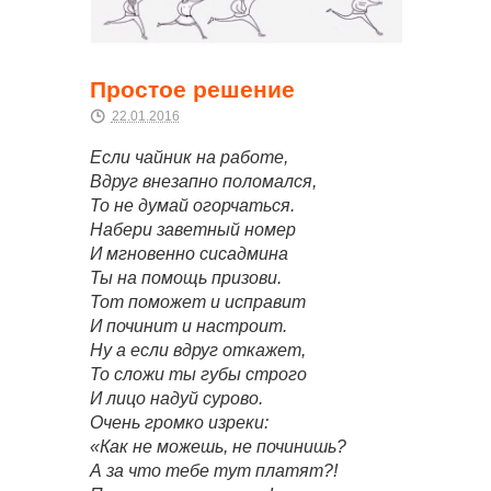
Простое решение
22.01.2016
Если чайник на работе,
Вдруг внезапно поломался,
То не думай огорчаться.
Набери заветный номер
И мгновенно сисадмина
Ты на помощь призови.
Тот поможет и исправит
И починит и настроит.
Ну а если вдруг откажет,
То сложи ты губы строго
И лицо надуй сурово.
Очень громко изреки:
«Как не можешь, не починишь?
А за что тебе тут платят?!