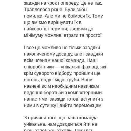
завжди на крок попереду. Це не так.
Траплялося різне. Були збої і
помилки. Але ми не боїмося їх. Тому
що вміємо вирішувати їх в
найкоротші терміни, зводячи до
мінімуму можливі втрати та простої.
І все це можливо не тільки завдяки
накопиченому досвіду, але і завдяки
всім членам нашої команди. Наші
співробітники — унікальні фахівці, які
крім суворого відбору, пройшли ще
вогонь, воду і мідні труби. Вони
навчені всім необхідним навичкам
ведення боротьби з комп’ютерними
напастями, завжди готові вступити з
ними в сутичку і вийти переможцем.
З причини того, що наша команда
унікальна, нам доводиться йти на
різні запобіжні заходи. Тому всі