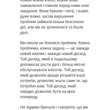
Кожен новий клієнт, кожне нове
замовлення ставили перед нами нові
завдання. Вони бували і легкі, і важкі,
дуже важкі, часом вирішення
проблем займало кілька безсонних
діб, але ми не зупинялися та йшли
далі.
Ми ніколи не боялися проблем. Кожна
проблема, кожна задача — це завжди
новий виклик і завжди новий досвід.
Той досвід, який в подальшому
допомагає рости далі і більш якісно
обслуговувати клієнтів. Той досвід,
який дозволяє краще розуміти ваші
потреби, дозволяє знати саме те, що
потрібно вам. Той досвід, який
нерідко дозволяє бути на крок
попереду.
Не будемо брехати і говорити, що ми