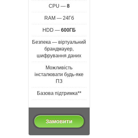
CPU —
8
RAM — 24Гб
HDD —
600ГБ
Безпека — віртуальний
брандмауер,
шифрування даних
Можливість
інсталювати будь-яке
ПЗ
Базова підтримка**
Замовити