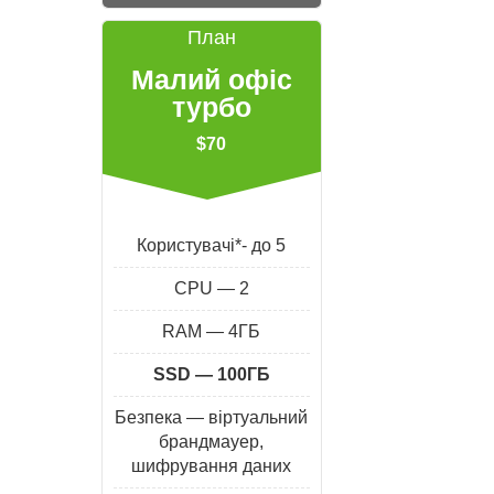
План
Малий офіс
турбо
$70
Користувачі*- до 5
CPU — 2
RAM — 4ГБ
SSD — 100ГБ
Безпека — віртуальний
брандмауер,
шифрування даних