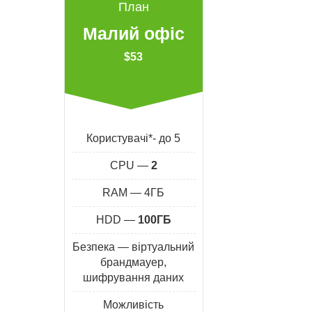
План
Малий офіс
$53
Користувачі*- до 5
CPU —
2
RAM — 4ГБ
HDD —
100ГБ
Безпека — віртуальний
брандмауер,
шифрування даних
Можливість