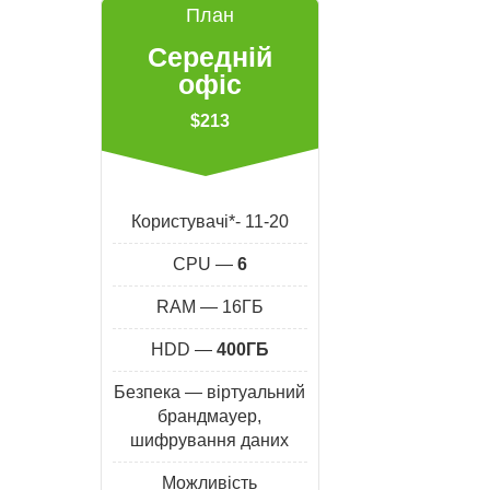
План
Середній
офіс
$213
Користувачі*- 11-20
CPU —
6
RAM — 16ГБ
HDD —
400ГБ
Безпека — віртуальний
брандмауер,
шифрування даних
Можливість