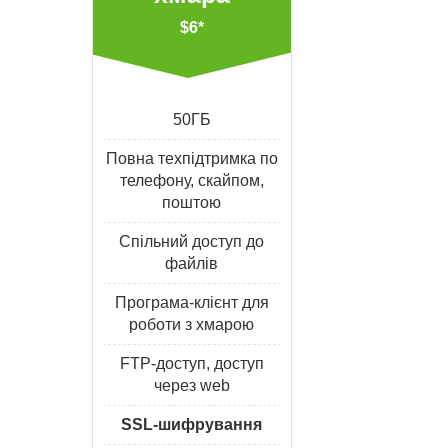
$6*
50ГБ
Повна техпідтримка по
телефону, скайпом,
поштою
Спільний доступ до
файлів
Програма-клієнт для
роботи з хмарою
FTP-доступ, доступ
через web
SSL-шифрування