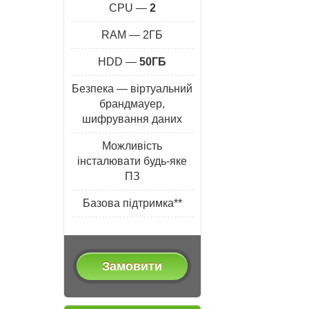
CPU —
2
RAM — 2ГБ
HDD —
50ГБ
Безпека — віртуальний
брандмауер,
шифрування даних
Можливість
інсталювати будь-яке
ПЗ
Базова підтримка**
Замовити