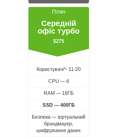
План
Середній
офіс турбо
$275
Користувачі*- 11-20
CPU — 6
RAM — 16ГБ
SSD — 400ГБ
Безпека — віртуальний
брандмауер,
шифрування даних