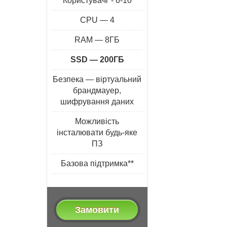
Користувачі*- 6-10
CPU — 4
RAM — 8ГБ
SSD — 200ГБ
Безпека — віртуальний
брандмауер,
шифрування даних
Можливість
інсталювати будь-яке
ПЗ
Базова підтримка**
Замовити