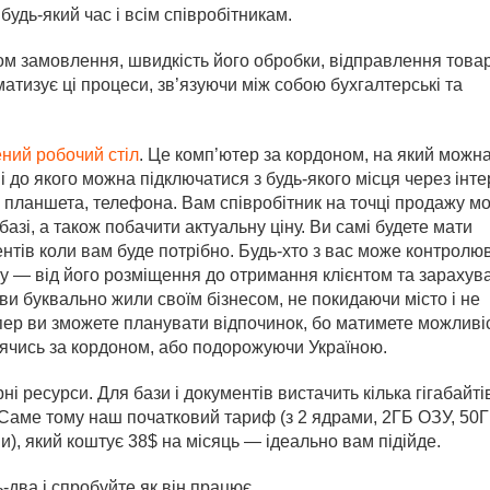
 будь-який час і всім співробітникам.
 замовлення, швидкість його обробки, відправлення товар
атизує ці процеси, зв’язуючи між собою бухгалтерські та
ний робочий стіл
. Це комп’ютер за кордоном, на який можн
і до якого можна підключатися з будь-якого місця через інте
планшета, телефона. Вам співробітник на точці продажу м
азі, а також побачити актуальну ціну. Ви самі будете мати
нтів коли вам буде потрібно. Будь-хто з вас може контролю
 — від його розміщення до отримання клієнтом та зарахув
ви буквально жили своїм бізнесом, не покидаючи місто і не
тепер ви зможете планувати відпочинок, бо матимете можливі
дячись за кордоном, або подорожуючи Україною.
і ресурси. Для бази і документів вистачить кілька гігабайті
ку. Саме тому наш початковий тариф (з 2 ядрами, 2ГБ ОЗУ, 50
), який коштує 38$ на місяць — ідеально вам підійде.
-два і спробуйте як він працює.