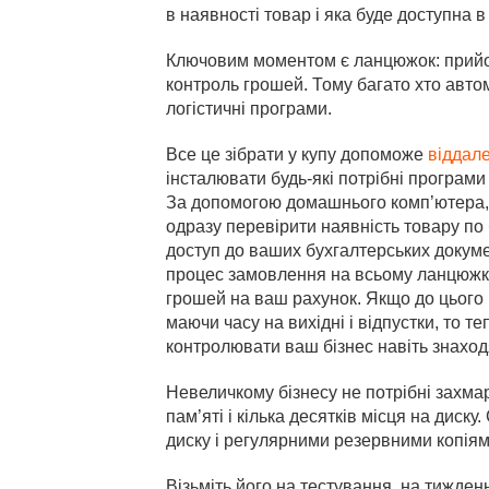
в наявності товар і яка буде доступна в
Ключовим моментом є ланцюжок: прийом
контроль грошей. Тому багато хто автом
логістичні програми.
Все це зібрати у купу допоможе
віддале
інсталювати будь-які потрібні програми 
За допомогою домашнього комп’ютера, 
одразу перевірити наявність товару по б
доступ до ваших бухгалтерських докуме
процес замовлення на всьому ланцюжку
грошей на ваш рахунок. Якщо до цього 
маючи часу на вихідні і відпустки, то 
контролювати ваш бізнес навіть знахо
Невеличкому бізнесу не потрібні захмарн
пам’яті і кілька десятків місця на дис
диску і регулярними резервними копіями
Візьміть його на тестування, на тиждень