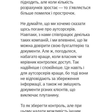
підходить, але коли кількість
розрахунків зростає — то з’являється
більше помилок і прострочок.
Не думайте, що ми хочемо сказати
щось погане про аутсорсерів.
Навпаки, з нами співпрацює декілька
таких компаній, і ми впевнені, що їм
можна довірити свою бухгалтерію та
документи. Але ж, погодьтеся,
набагато краще, коли власник чи
керівник контролює доступ. Так
надійніше і спокійніше. Це навіть і
для аутсорсерів краще, бо тоді вони
не відповідають за збереження
інформації, а також не змішують
документи різних клієнтів, що
виключає плутанину.
То як зберегти контроль, але при
цьому надати можливість іншим