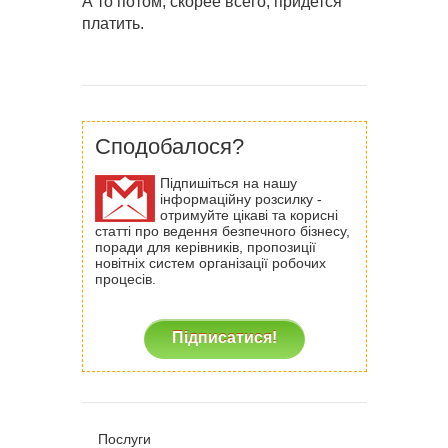
А то потом, скорее всего, придется
платить.
Сподобалося?
Підпишіться на нашу
інформаційну розсилку -
отримуйте цікаві та корисні
статті про ведення безпечного бізнесу,
поради для керівників, пропозиції
новітніх систем організації робочих
процесів.
Підписатися!
Послуги