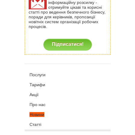
інформаційну розсилку -
отримуйте цікаві та корисні
статті про ведення безпечного бізнесу,
поради для керівників, пропозиції
новітніх систем організації робочих
процесів.
Підписатися!
Послуги
Тарифи
Акції
Про нас
Новини
Статті