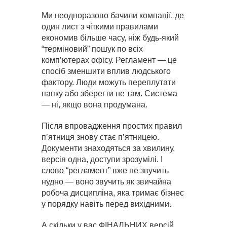
Ми неодноразово бачили компанії, де
один лист з чіткими правилами
економив більше часу, ніж будь-який
“терміновий” пошук по всіх
комп’ютерах офісу. Регламент — це
спосіб зменшити вплив людського
фактору. Люди можуть переплутати
папку або зберегти не там. Система
— ні, якщо вона продумана.
Після впровадження простих правил
п’ятниця знову стає п’ятницею.
Документи знаходяться за хвилину,
версія одна, доступи зрозумілі. І
слово “регламент” вже не звучить
нудно — воно звучить як звичайна
робоча дисципліна, яка тримає бізнес
у порядку навіть перед вихідними.
А скільки у вас ФІНАЛЬНИХ версій