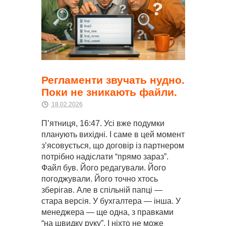
Регламенти звучать нудно.
Поки не зникають файли.
18.02.2026
П’ятниця, 16:47. Усі вже подумки
планують вихідні. І саме в цей момент
з’ясовується, що договір із партнером
потрібно надіслати “прямо зараз”.
Файл був. Його редагували. Його
погоджували. Його точно хтось
зберігав. Але в спільній папці —
стара версія. У бухгалтера — інша. У
менеджера — ще одна, з правками
“на швидку руку”. І ніхто не може