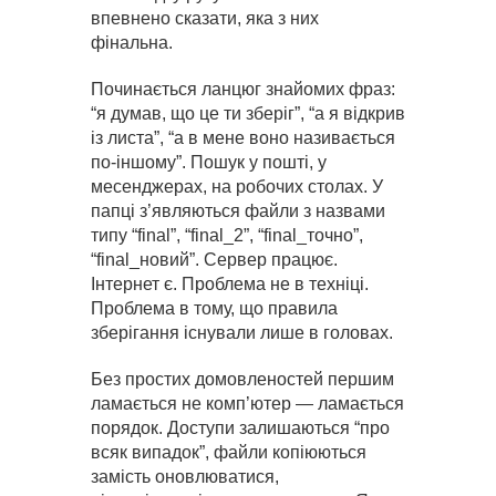
впевнено сказати, яка з них
фінальна.
Починається ланцюг знайомих фраз:
“я думав, що це ти зберіг”, “а я відкрив
із листа”, “а в мене воно називається
по-іншому”. Пошук у пошті, у
месенджерах, на робочих столах. У
папці з’являються файли з назвами
типу “final”, “final_2”, “final_точно”,
“final_новий”. Сервер працює.
Інтернет є. Проблема не в техніці.
Проблема в тому, що правила
зберігання існували лише в головах.
Без простих домовленостей першим
ламається не комп’ютер — ламається
порядок. Доступи залишаються “про
всяк випадок”, файли копіюються
замість оновлюватися,