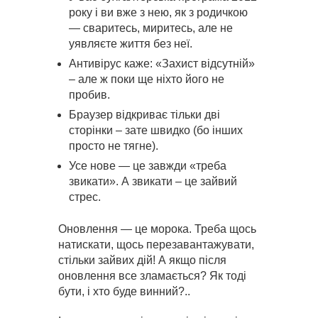
року і ви вже з нею, як з родичкою
— сваритесь, миритесь, але не
уявляєте життя без неї.
Антивірус каже: «Захист відсутній»
– але ж поки ще ніхто його не
пробив.
Браузер відкриває тільки дві
сторінки – зате швидко (бо інших
просто не тягне).
Усе нове — це завжди «треба
звикати». А звикати – це зайвий
стрес.
Оновлення — це морока. Треба щось
натискати, щось перезавантажувати,
стільки зайвих дій! А якщо після
оновлення все зламається? Як тоді
бути, і хто буде винний?..