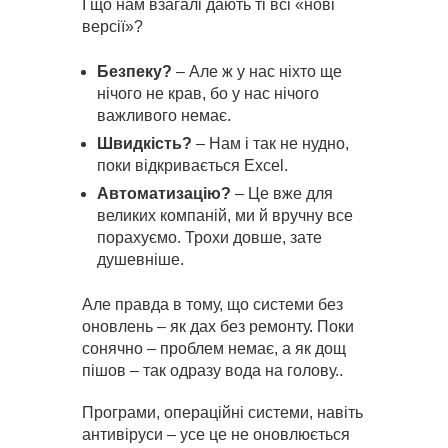
І що нам взагалі дають ті всі «нові
версії»?
Безпеку?
– Але ж у нас ніхто ще
нічого не крав, бо у нас нічого
важливого немає.
Швидкість?
– Нам і так не нудно,
поки відкривається Excel.
Автоматизацію?
– Це вже для
великих компаній, ми й вручну все
порахуємо. Трохи довше, зате
душевніше.
Але правда в тому, що системи без
оновлень – як дах без ремонту. Поки
сонячно – проблем немає, а як дощ
пішов – так одразу вода на голову..
Програми, операційні системи, навіть
антивіруси – усе це не оновлюється