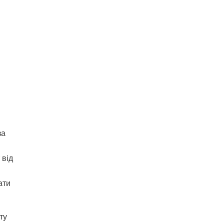
за
 від
ати
ту