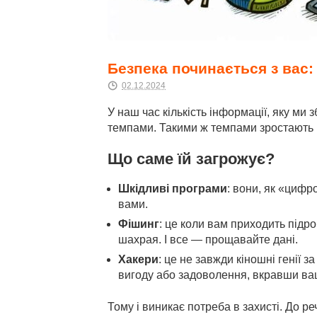
Безпека починається з вас:
02.12.2024
У наш час кількість інформації, яку ми
темпами. Такими ж темпами зростають і 
Що саме їй загрожує?
Шкідливі програми
: вони, як «цифр
вами.
Фішинг
: це коли вам приходить підр
шахрая. І все — прощавайте дані.
Хакери
: це не завжди кіношні генії 
вигоду або задоволення, вкравши ваш
Тому і виникає потреба в захисті. До ре