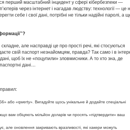
ався перший масштабний інцидент у сфері кібербезпеки —
’ютерів через інтернет і нагадав людству: технології — це 
егти себе і свої дані, потрібні не тільки надійні паролі, а щ
нформації”?
складне, але насправді це про прості речі, які стосуються
ддаєте свій паспорт незнайомцям, правда? Так само і в інтер
дані, щоб їх не «поцупили» зловмисники. А то хто зна, де
 паспортні дані…
 правил:
56» або «qwerty». Вигадуйте щось унікальне й додайте спеціальні
якщо вам обіцяють мільйон доларів чи просять «підтвердити» ваш
атує, але оновлення закривають вразливості, які хакери можуть