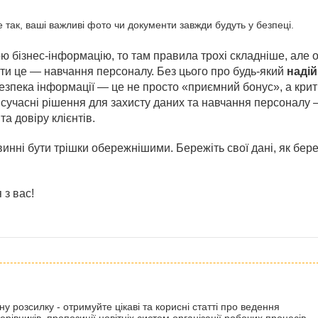
е так, ваші важливі фото чи документи завжди будуть у безпеці.
ою бізнес-інформацію, то там правила трохі складніше, але 
ити це — навчання персоналу. Без цього про будь-який
наді
безпека інформації — це не просто «приємний бонус», а кри
 сучасні рішення для захисту даних та навчання персоналу 
та довіру клієнтів.
винні бути трішки обережнішими. Бережіть свої дані, як бер
 з вас!
 розсилку - отримуйте цікаві та корисні статті про ведення