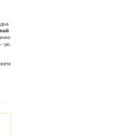
одна
йний
тично
— це,
ежете