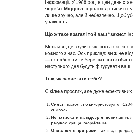
інформації. У 1988 році в цей день ст
черв’як Морріса
«проліз» до тисяч комп
лише зручно, але й небезпечно. Щоб убер
уважність.
Що ж таке взагалі той ваш “захист і
Можливо, це звучить як щось технічне й 
кожного з нас. Ось приклад: ви ж не ві
— потрібно вміти берегти свої особисті 
наступного дня будуть фігурувати ваші
Тож, як захистити себе?
Є кілька простих, але дуже ефективних
Сильні паролі
: не використовуйте «1234
символи.
Не натискати на підозрілі посилання
: 
рахунок, краще ігноруйте це.
Оновлюйте програми
: так, іноді це др