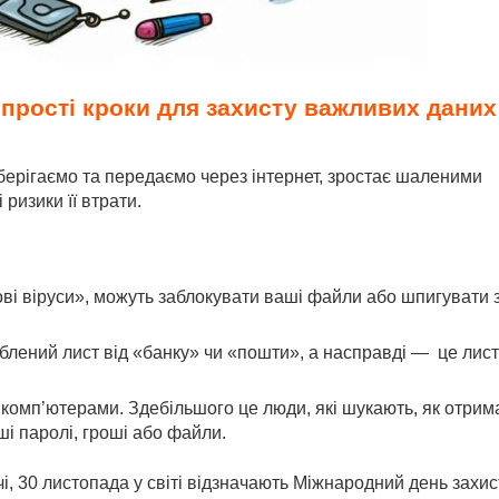
 прості кроки для захисту важливих даних
 зберігаємо та передаємо через інтернет, зростає шаленими
ризики її втрати.
ові віруси», можуть заблокувати ваші файли або шпигувати 
облений лист від «банку» чи «пошти», а насправді — це лист
за комп’ютерами. Здебільшого це люди, які шукають, як отрим
і паролі, гроші або файли.
чі, 30 листопада у світі відзначають Міжнародний день захис