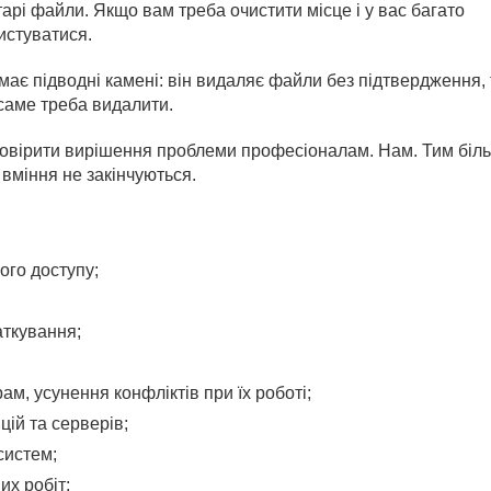
арі файли. Якщо вам треба очистити місце і у вас багато
истуватися.
має підводні камені: він видаляє файли без підтвердження,
 саме треба видалити.
довірити вирішення проблеми професіоналам. Нам. Тим біл
вміння не закінчуються.
ого доступу;
аткування;
м, усунення конфліктів при їх роботі;
ій та серверів;
систем;
х робіт;