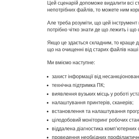
Цей сценарій допоможе видалити всі ст
непотрібних файлів, то можете ним кор
Але треба розуміти, що цей інструмент 
потрібно чітко знати де що лежить і що
Якщо це здається складним, то краще 
що на очищенні від старих файлів наші 
Ми вміємо наступне:
захист інформації від несанкціонован
технічна підтримка ПК;
виявлення вузьких місць у роботі уст
налаштування принтерів, сканерів;
встановлення та налаштування програ
цілодобовий моніторинг робочих станц
віддалена діагностика комп’ютерних 
проведення необхідних профілактични