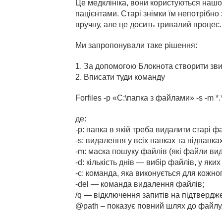
Це медклініка, вони користуються нашою
пацієнтами. Старі знімки їм непотрібно 
вручну, але це досить тривалий процес
Ми запропонували таке рішення:
1. За допомогою Блокнота створити зви
2. Вписати туди команду
Forfiles -p «C:\папка з файлами» -s -m *.
де:
-p: папка в якій треба видалити старі ф
-s: видалення у всіх папках та підпапках
-m: маска пошуку файлів (які файли вид
-d: кількість днів — вибір файлів, у як
-с: команда, яка виконується для кожно
-del — команда видалення файлів;
/q — відключення запитів на підтвердж
@path – показує повний шлях до файлу