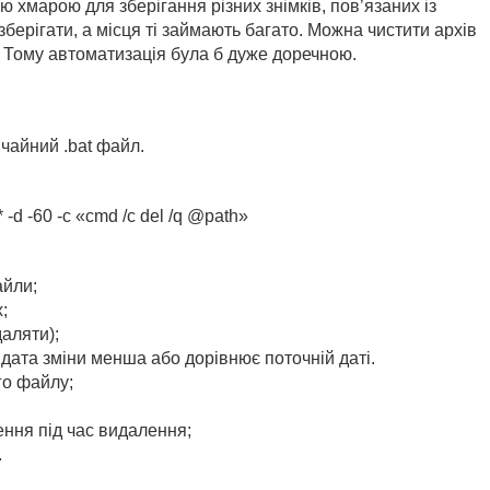
 хмарою для зберігання різних знімків, пов’язаних із
зберігати, а місця ті займають багато. Можна чистити архів
. Тому автоматизація була б дуже доречною.
чайний .bat файл.
* -d -60 -c «cmd /c del /q @path»
айли;
;
аляти);
их дата зміни менша або дорівнює поточній даті.
го файлу;
ення під час видалення;
.