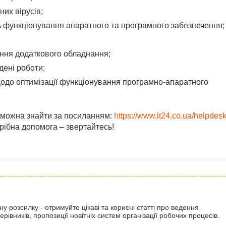
их вірусів;
ь функціонування апаратного та програмного забезпечення;
ння додаткового обладнання;
дені роботи;
щодо оптимізації функціонування програмно-апаратного
д можна знайти за посиланням:
https://www.it24.co.ua/helpdes
трібна допомога – звертайтесь!
 розсилку - отримуйте цікаві та корисні статті про ведення
рівників, пропозиції новітніх систем організації робочих процесів.